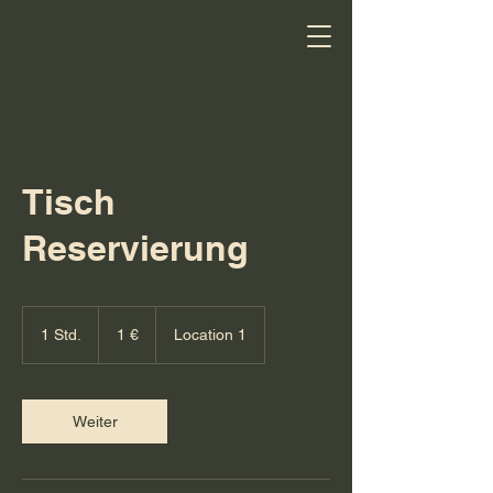
Tisch
Reservierung
1
Euro
1 Std.
1
1 €
Location 1
S
t
d
Weiter