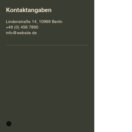
Kontaktangaben
Lindenstraße 14, 10969 Berlin
+49 (0) 456 7890
info@website.de
italienische feinkost
Tel:
0911 32236813
info@gusto-italia-feinkost.de
Lenkersheimer Straße 16
90431 Nürnberg