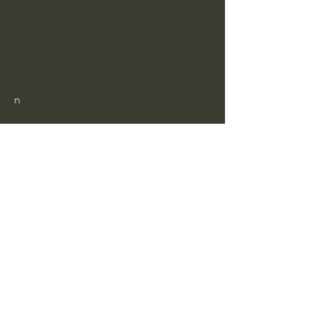
Öffnungszeiten :
Mo-Freitag : 9:00-18:00 Uhr
Samstag : 9:00-16:00
Restaurant :
Mo-Freitag : 11:30-17:30
Samstag : 11:00- 15:30
n
Datenschutzerklärung
Allgemeine Geschäftsbedingungen
Bleiben Sie in Kontakt