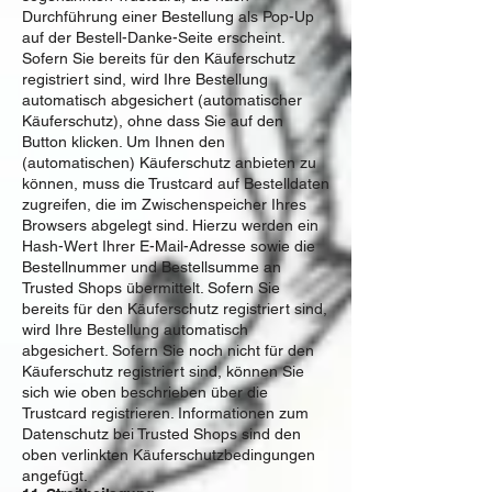
Durchführung einer Bestellung als Pop-Up
auf der Bestell-Danke-Seite erscheint.
Sofern Sie bereits für den Käuferschutz
registriert sind, wird Ihre Bestellung
automatisch abgesichert (automatischer
Käuferschutz), ohne dass Sie auf den
Button klicken. Um Ihnen den
(automatischen) Käuferschutz anbieten zu
können, muss die Trustcard auf Bestelldaten
zugreifen, die im Zwischenspeicher Ihres
Browsers abgelegt sind. Hierzu werden ein
Hash-Wert Ihrer E-Mail-Adresse sowie die
Bestellnummer und Bestellsumme an
Trusted Shops übermittelt. Sofern Sie
bereits für den Käuferschutz registriert sind,
wird Ihre Bestellung automatisch
abgesichert. Sofern Sie noch nicht für den
Käuferschutz registriert sind, können Sie
sich wie oben beschrieben über die
Trustcard registrieren. Informationen zum
Datenschutz bei Trusted Shops sind den
oben verlinkten Käuferschutzbedingungen
angefügt.