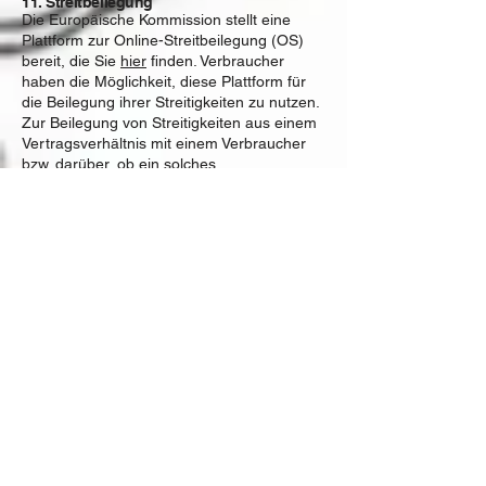
11. Streitbeilegung​​​​​​​
Die Europäische Kommission stellt eine
Plattform zur Online-Streitbeilegung (OS)
bereit, die Sie
hier
finden. Verbraucher
haben die Möglichkeit, diese Plattform für
die Beilegung ihrer Streitigkeiten zu nutzen.
Zur Beilegung von Streitigkeiten aus einem
Vertragsverhältnis mit einem Verbraucher
bzw. darüber, ob ein solches
Vertragsverhältnis überhaupt besteht, sind
wir zur Teilnahme an
Streitbeilegungsverfahren vor einer
Verbraucherschlichtungsstelle verpflichtet.
Zuständig ist die Universalschlichtungsstelle
des Bundes am Zentrum für Schlichtung
e.V., Straßburger Straße 8, 77694 Kehl am
Rhein,
Deutschland,
https://www.universalschlichtu
ngsstelle.de/
. An einem
Streitbeilegungsverfahren vor dieser Stelle
werden wir teilnehmen.
12. Jugendschutz​​​​​​​
Sofern Ihre Bestellung Produkte umfasst,
deren Verkauf Altersbeschränkungen