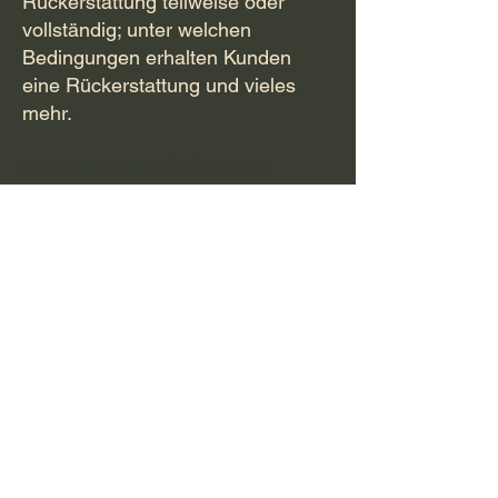
Rückerstattung teilweise oder
vollständig; unter welchen
Bedingungen erhalten Kunden
eine Rückerstattung und vieles
mehr.
italienische feinkost
Tel:
0911 32236813
info@gusto-italia-feinkost.de
Lenkersheimer Straße 16
90431 Nürnberg
Öffnungszeiten :
Mo-Freitag : 9:00-18:00 Uhr
Samstag : 9:00-16:00
Restaurant :
Mo-Freitag : 11:30-17:30