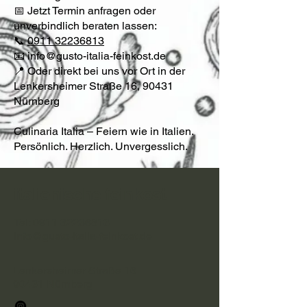
📅 Jetzt Termin anfragen oder
unverbindlich beraten lassen:
📞
0911 32236813
📧 info@gusto-italia-feinkost.de
📍 Oder direkt bei uns vor Ort in der
Lenkersheimer Straße 16, 90431
Nürnberg
Culinaria Italia – Feiern wie in Italien.
Persönlich. Herzlich. Unvergesslich.
italienische feinkost
Tel:
0911 32236813
info@gusto-italia-feinkost.de
Lenkersheimer Straße 16
90431 Nürnberg