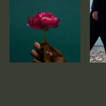
italienische
Tel:
0911 32236813
info@gusto-italia-
feinkost.de
feinkost
Lenkersheimer Straß