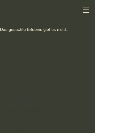
Das gesuchte Erlebnis gibt es nicht.
italienische feinkost
Tel:
0911 32236813
info@gusto-italia-feinkost.de
Lenkersheimer Straße 16