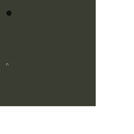
90431 Nürnberg
Öffnungszeiten :
Mo-Freitag : 9:00-18:00 Uhr
Samstag : 9:00-16:00
Restaurant :
Mo-Freitag : 11:30-17:30
Samstag : 11:00- 15:30
n
Datenschutzerklärung
Allgemeine Geschäftsbedingungen
Bleiben Sie in Kontakt